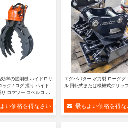
高効率の掘削機 ハイドロリ
エグババター 水力製 ローググ
ロック / ログ 握り ハイド
ル 回転式または機械式グリッ
握り コマツー コベルコ キ
タチ など
よい価格を得なさい
最もよい価格を得な