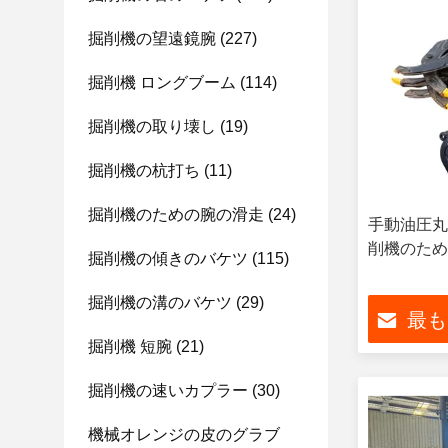
掘削機の望遠鏡腕
(227)
掘削機 ロングブーム
(114)
掘削機の取り壊し
(19)
掘削機の杭打ち
(11)
掘削機のための腕の滑走
(24)
手動油圧丸
削機のため
掘削機の傾きのバケツ
(115)
掘削機の溝のバケツ
(29)
最も
掘削機 短腕
(21)
掘削機の速いカプラー
(30)
機械オレンジの皮のグラブ