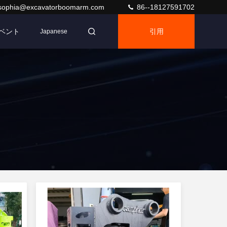
sophia@excavatorboomarm.com
86--18127591702
ベント
引用
Japanese