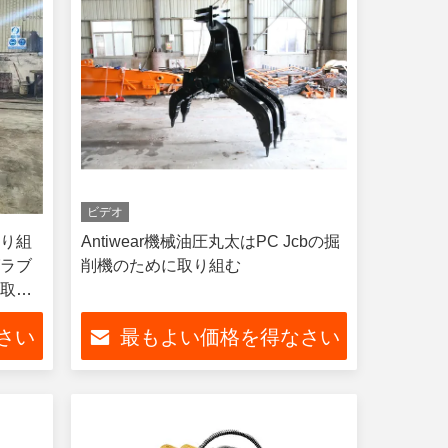
ビデオ
取り組
Antiwear機械油圧丸太はPC Jcbの掘
グラブ
削機のために取り組む
を取り
さい
最もよい価格を得なさい