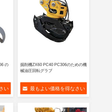
06 の
掘削機ZX60 PC40 PC306のための機
ル
械油圧回転グラブ
さい
最もよい価格を得なさい