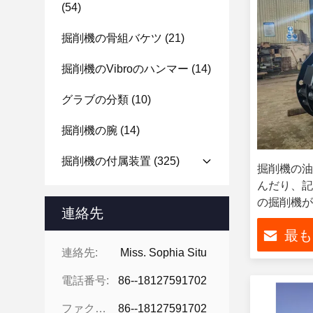
(54)
掘削機の骨組バケツ
(21)
掘削機のvibroのハンマー
(14)
グラブの分類
(10)
掘削機の腕
(14)
掘削機の付属装置
(325)
掘削機の油
んだり、記
の掘削機が
連絡先
組みなさい
最も
連絡先:
Miss. Sophia Situ
電話番号:
86--18127591702
ファクシミリ:
86--18127591702