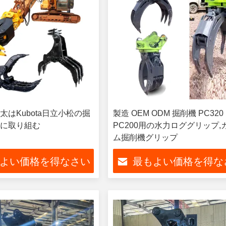
太はKubota日立小松の掘
製造 OEM ODM 掘削機 PC320
に取り組む
PC200用の水力ロググリップ,
ム掘削機グリップ
よい価格を得なさい
最もよい価格を得な