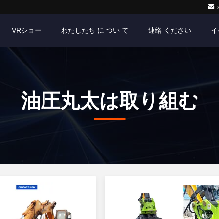
VRショー
わたしたち に つい て
連絡 ください
イ
油圧丸太は取り組む