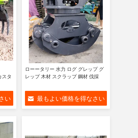
ローータリー 水力 ログ グレップ グ
カスタ
レップ 木材 スクラップ 鋼材 伐採
さい
最もよい価格を得なさい