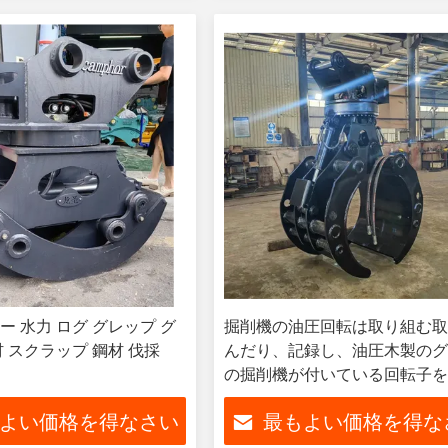
ー 水力 ログ グレップ グ
掘削機の油圧回転は取り組む
 スクラップ 鋼材 伐採
んだり、記録し、油圧木製の
の掘削機が付いている回転子
組みなさい
よい価格を得なさい
最もよい価格を得な