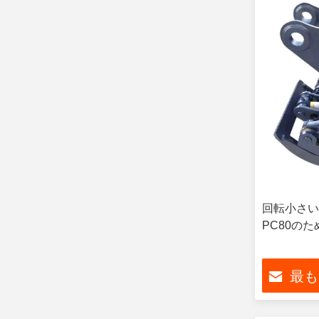
回転小さい
PC80の
最も