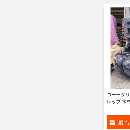
ローータリ
レップ 木材
最も