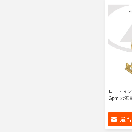
ローティン
Gpm の
最も