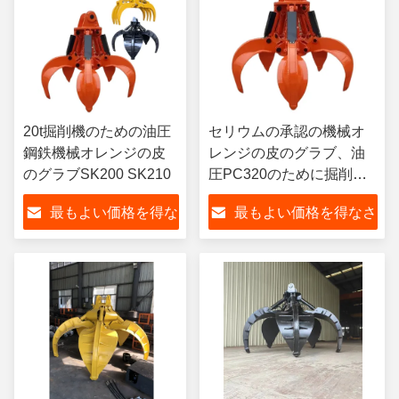
20t掘削機のための油圧
セリウムの承認の機械オ
鋼鉄機械オレンジの皮
レンジの皮のグラブ、油
のグラブSK200 SK210
圧PC320のために掘削機
は取り組む
最もよい価格を得な
最もよい価格を得なさ
さい
い