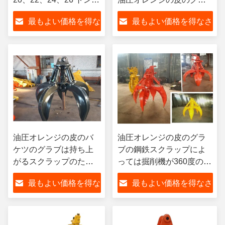
削機用グラブバケット
ブ
最もよい価格を得な
最もよい価格を得なさ
さい
い
油圧オレンジの皮のバ
油圧オレンジの皮のグラ
ケツのグラブは持ち上
ブの鋼鉄スクラップによ
がるスクラップのため
っては掘削機が360度の回
の電気をカスタマイズ
転取り組む
最もよい価格を得な
最もよい価格を得なさ
した
さい
い