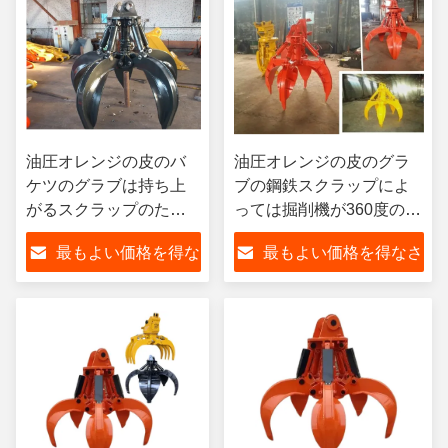
油圧オレンジの皮のバ
油圧オレンジの皮のグラ
ケツのグラブは持ち上
ブの鋼鉄スクラップによ
がるスクラップのため
っては掘削機が360度の回
の電気をカスタマイズ
転取り組む
最もよい価格を得な
最もよい価格を得なさ
した
さい
い