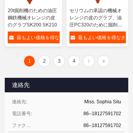
20t掘削機のための油圧
セリウムの承認の機械オ
鋼鉄機械オレンジの皮
レンジの皮のグラブ、油
のグラブSK200 SK210
圧PC320のために掘削機
は取り組む
最もよい価格を得な
最もよい価格を得なさ
さい
い
1
2
3
4
連絡先
連絡先:
Miss. Sophia Situ
電話番号:
86--18127591702
ファクシミリ:
86--18127591702