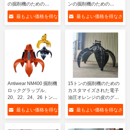
の掘削機のための
ンの掘削機のための
Q345Bのグラブのバケ
Q355Bのグラブのバケツ
最もよい価格を得な
最もよい価格を得なさ
ツ取り組む
取り組む
さい
い
Antiwear NM400 掘削機
15トンの掘削機のための
ロックグラップル、
カスタマイズされた電子
20、22、24、26 トン掘
油圧オレンジの皮のグラ
削機用グラブバケット
ブ
最もよい価格を得な
最もよい価格を得なさ
さい
い