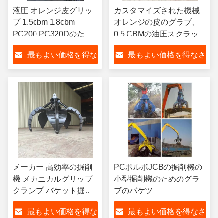
液圧 オレンジ皮グリッ
カスタマイズされた機械
プ 1.5cbm 1.8cbm
オレンジの皮のグラブ、
PC200 PC320Dのため
0.5 CBMの油圧スクラップ
に
のグラブ0.7 CBM
最もよい価格を得な
最もよい価格を得なさ
さい
い
メーカー 高効率の掘削
PCボルボJCBの掘削機の
機 メカニカルグリップ
小型掘削機のためのグラ
クランプ バケット掘削
ブのバケツ
機
最もよい価格を得な
最もよい価格を得なさ
PC100,ZX110,PC320,PC324