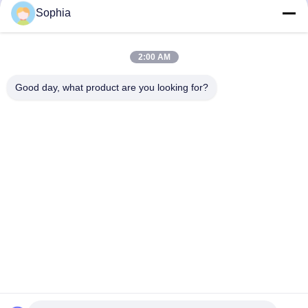
送りなさい
Sophia
2:00 AM
Good day, what product are you looking for?
Kaiping Zhonghe Machinery Manufacturing
Co., Ltd
sophia@excavatorboomarm.com
86--18127591702
Cuishanhuの新しい地区、開平市都市、江門都市、広東
省、中国
中国の良質 掘削機の石のバケツ 製造者。版権の© 2023-