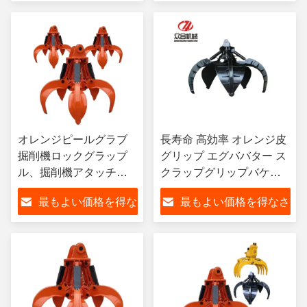
さい
い
オレンジピールグラブ
長寿命 高効率 オレンジ皮
掘削機ロックグラップ
グリップ エグババター ス
ル、掘削機アタッチメ
クラップグリップバケツ
ント油圧グラブ親指バ
PC325,SK300,HD1638
最もよい価格を得な
最もよい価格を得なさ
ケット PC ボルボ JCB
掘削機用
さい
い