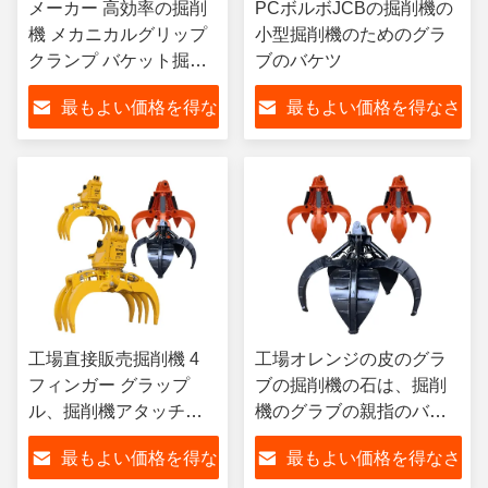
メーカー 高効率の掘削
PCボルボJCBの掘削機の
機 メカニカルグリップ
小型掘削機のためのグラ
クランプ バケット掘削
ブのバケツ
機
最もよい価格を得な
最もよい価格を得なさ
PC100,ZX110,PC320,PC324
さい
い
工場直接販売掘削機 4
工場オレンジの皮のグラ
フィンガー グラップ
ブの掘削機の石は、掘削
ル、掘削機アタッチメ
機のグラブの親指のバケ
ント 10 トン 15 トン 20
ツ取り組む
最もよい価格を得な
最もよい価格を得なさ
トン掘削機用