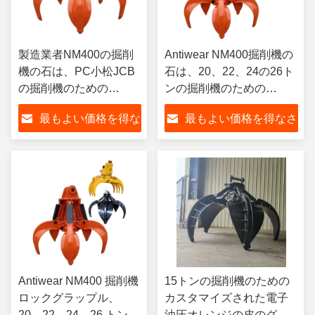
製造業者NM400の掘削
Antiwear NM400掘削機の
機の石は、PC小松JCB
石は、20、22、24の26ト
の掘削機のための
ンの掘削機のための
Q345Bのグラブのバケ
Q355Bのグラブのバケツ
最もよい価格を得な
最もよい価格を得なさ
ツ取り組む
取り組む
さい
い
Antiwear NM400 掘削機
15トンの掘削機のための
ロックグラップル、
カスタマイズされた電子
20、22、24、26 トン掘
油圧オレンジの皮のグラ