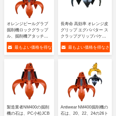
オレンジピールグラブ
長寿命 高効率 オレンジ皮
掘削機ロックグラップ
グリップ エグババター ス
ル、掘削機アタッチメ
クラップグリップバケツ
ント油圧グラブ親指バ
PC325,SK300,HD1638
最もよい価格を得な
最もよい価格を得なさ
ケット PC ボルボ JCB
掘削機用
さい
い
製造業者NM400の掘削
Antiwear NM400掘削機の
機の石は、PC小松JCB
石は、20、22、24の26ト