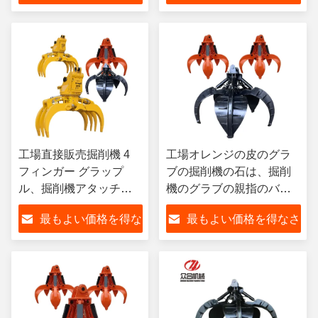
さい
い
工場直接販売掘削機 4
工場オレンジの皮のグラ
フィンガー グラップ
ブの掘削機の石は、掘削
ル、掘削機アタッチメ
機のグラブの親指のバケ
ント 10 トン 15 トン 20
ツ取り組む
最もよい価格を得な
最もよい価格を得なさ
トン掘削機用
さい
い