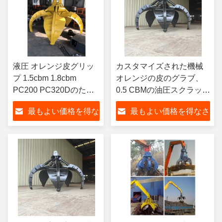
液圧 オレンジ皮グリッ
カスタマイズされた機械
プ 1.5cbm 1.8cbm
オレンジの皮のグラブ、
PC200 PC320Dのため
0.5 CBMの油圧スクラップ
に
のグラブ0.7 CBM
最もよい価格を得な
最もよい価格を得なさ
さい
い