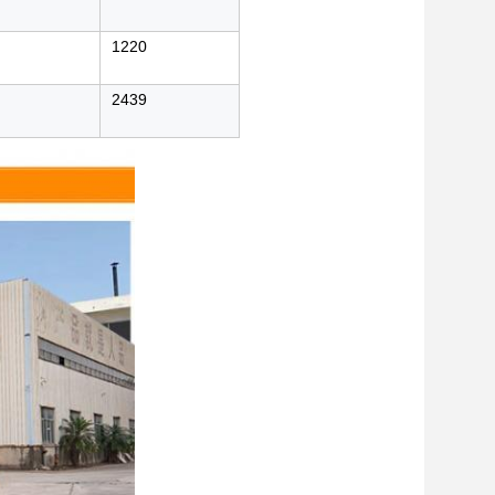
1220
2439