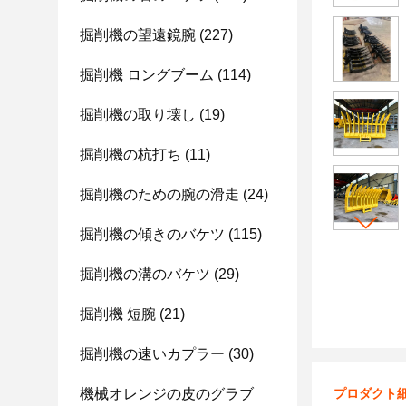
掘削機の望遠鏡腕
(227)
掘削機 ロングブーム
(114)
掘削機の取り壊し
(19)
掘削機の杭打ち
(11)
掘削機のための腕の滑走
(24)
掘削機の傾きのバケツ
(115)
掘削機の溝のバケツ
(29)
掘削機 短腕
(21)
掘削機の速いカプラー
(30)
機械オレンジの皮のグラブ
プロダクト