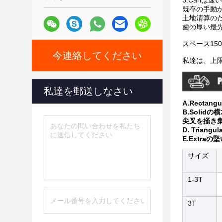
3.Canは
既存の手動か
土地清算の
歯の厚い最
スペース15
今連絡してください
私達は、上
私達を郵送しなさい
A.Rectan
B.Solidの
尖叉を掻き集め
D. Triang
E.Extraの
サイズ
1-3T
3T