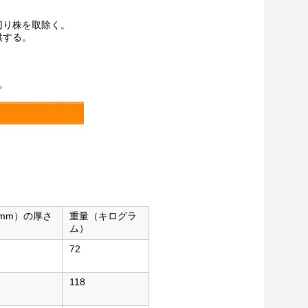
切り株を取除く。
供する。
。
mm）の厚さ
重量（キログラ
ム）
72
118