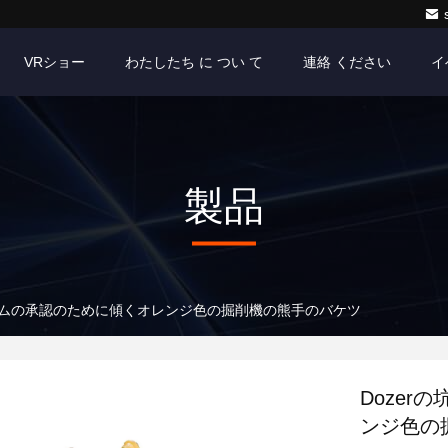
VRショー
わたしたち に つい て
連絡 ください
イ
製品
リウムの承認のために傾くオレンジ色の掘削機の熊手のバケツ
Doze
ンジ色の