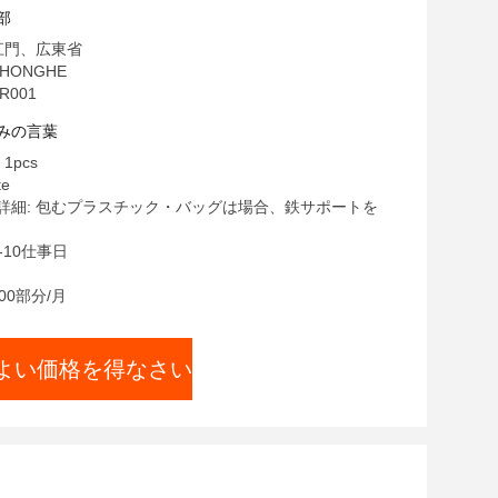
部
江門、広東省
HONGHE
R001
みの言葉
1pcs
te
詳細: 包むプラスチック・バッグは場合、鉄サポートを
-10仕事日
00部分/月
よい価格を得なさい