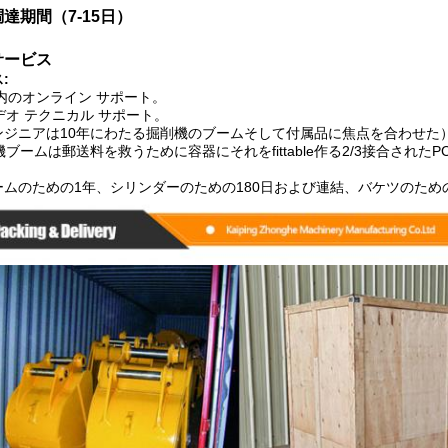
達期間（7-15日）
サービス
:
内のオンライン サポート。
ビデオ テクニカル サポート。
ンジニアは10年にわたる掘削機のブームそして付属品に焦点を合わせた
削機ブームは郵送料を救うために容器にそれをfittable作る2/3接合された
ムのための1年、シリンダーのための180日および連結、バケツのための