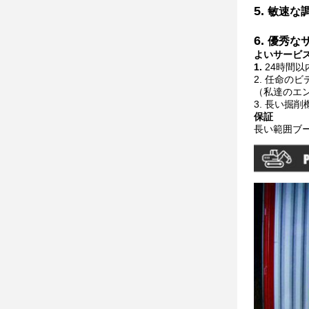
5.
敏速な調
6.
優秀な
よいサービス
1.
24時間以
2. 任命の
（私達のエ
3. 長い掘
保証
長い範囲ブー