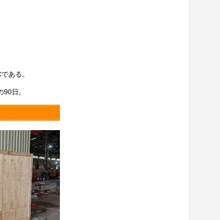
）
PCである。
90日。