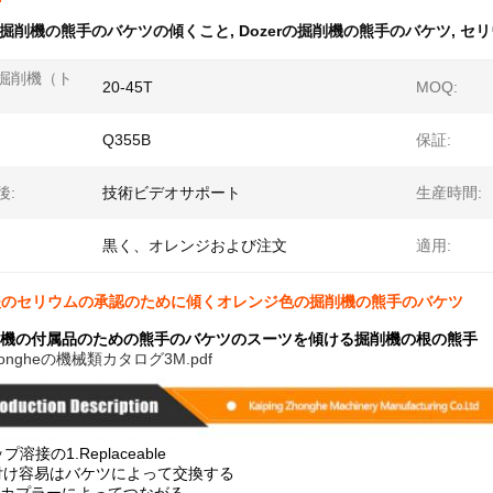
掘削機の熊手のバケツの傾くこと
,
Dozerの掘削機の熊手のバケツ
,
セリ
掘削機（ト
20-45T
MOQ:
Q355B
保証:
後:
技術ビデオサポート
生産時間:
黒く、オレンジおよび注文
適用:
坑夫のセリウムの承認のために傾くオレンジ色の掘削機の熊手のバケツ
掘削機の付属品のための熊手のバケツのスーツを傾ける掘削機の根の熊手
hongheの機械類カタログ3M.pdf
溶接の1.Replaceable
le取付け容易はバケツによって交換する