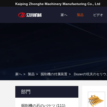
Kaiping Zhonghe Machinery Manufacturing Co., Ltd
家へ
製品
ビデオ
家へ
>
製品
>
掘削機の付属装置
>
Dozerの坑夫のセ
部門
掘削機の石のバケツ
(111)