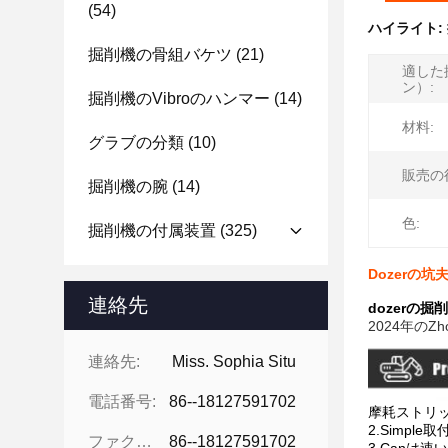
(54)
ハイライト:
掘削機の骨組バケツ
(21)
適した
ン）:
掘削機のvibroのハンマー
(14)
材料:
グラブの分類
(10)
販売の
掘削機の腕
(14)
色:
掘削機の付属装置
(325)
Dozerの
連絡先
dozerの
2024年のZ
連絡先:
Miss. Sophia Situ
電話番号:
86--18127591702
摩耗ストリップ
2.Simp
ファクシミリ:
86--18127591702