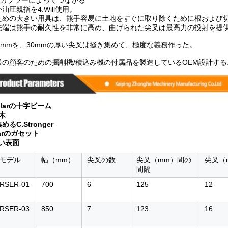
速いカプラーによってつながる
油圧親指を4.Will使用。
ための大きい用具は、熊手容易に土地をすぐに取り除くために根および
先端は熊手の耐久性を非常に高め、曲げられた尖叉は最高力の投射を提
0mmを、30mmの厚い尖叉は掻き集めて、極度な義務作った。
限の顧客のための掘削機/積込み機の付属品を製造しているOEM設計する
gularの十字ビーム
横木
るC.Stronger
ularのガセット
堅い表面
モデル
幅（mm）
尖叉の数
尖叉（mm）間の
尖叉（
間隔
RSER-01
700
6
125
12
RSER-03
850
7
123
16