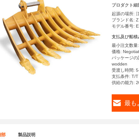
プロダクト細
起源の場所: 
ブランド名: Z
モデル番号: E
支払及び船積
最小注文数量: 
価格: Negotia
パッケージの
wodden
受渡し時間: 5
支払条件: T/T
供給の能力: 2
最も
細部
製品説明