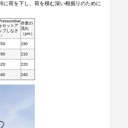
特に荷を下し、荷を積む深い根掘りのために
Pressurebar
作業の
をセットア
流れ
ップしなさ
（pm）
い
250
190
290
210
320
220
340
240