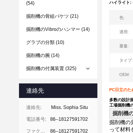
ハイライト:
(54)
掘削機の骨組バケツ
(21)
色:
掘削機のvibroのハンマー
(14)
適用:
グラブの分類
(10)
重量:
掘削機の腕
(14)
タイプ:
掘削機の付属装置
(325)
OEM:
連絡先
PC日立の
多数の設計掘
工場掘削機の
連絡先:
Miss. Sophia Situ
掘削機
電話番号:
86--18127591702
掘削機の
って材料
ファクシミリ:
86--18127591702