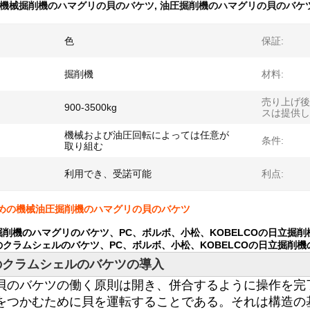
機械掘削機のハマグリの貝のバケツ
,
油圧掘削機のハマグリの貝のバケ
色
保証:
掘削機
材料:
売り上げ後
900-3500kg
スは提供し
機械および油圧回転によっては任意が
条件:
取り組む
利用でき、受諾可能
利点:
ための機械油圧掘削機のハマグリの貝のバケツ
削機のハマグリのバケツ、PC、ボルボ、小松、KOBELCOの日立掘削機の
クラムシェルのバケツ、PC、ボルボ、小松、KOBELCOの日立掘削機のた
のクラムシェルのバケツ
の導入
貝のバケツの働く原則は開き、併合するように操作を完
をつかむために貝を運転することである。それは構造の