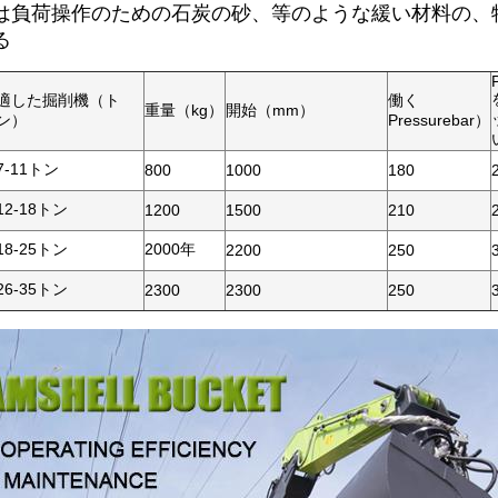
は負荷操作のための石炭の砂、等のような緩い材料の、
る
適した掘削機（ト
働く
重量（kg）
開始（mm）
ン）
Pressurebar）
7-11トン
800
1000
180
12-18トン
1200
1500
210
18-25トン
2000年
2200
250
26-35トン
2300
2300
250