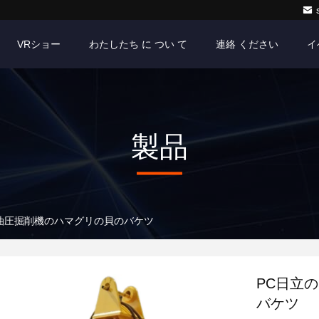
VRショー
わたしたち に つい て
連絡 ください
イ
製品
油圧掘削機のハマグリの貝のバケツ
PC日立
バケツ