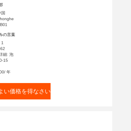
部
中国
onghe
B01
みの言葉
 1
462
細: 泡
-15
0/ 年
よい価格を得なさい