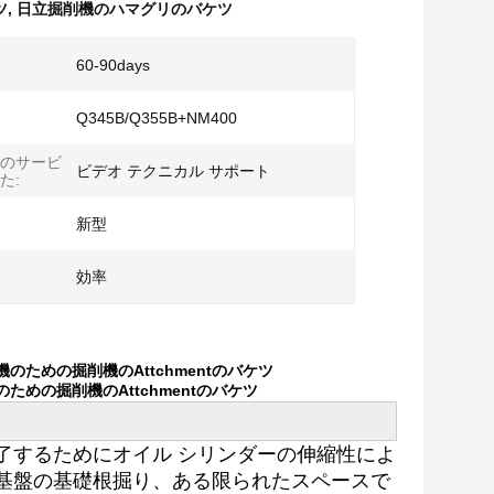
ツ
,
日立掘削機のハマグリのバケツ
60-90days
Q345B/Q355B+NM400
のサービ
ビデオ テクニカル サポート
た:
新型
効率
ための掘削機のAttchmentのバケツ
めの掘削機のAttchmentのバケツ
了するためにオイル シリンダーの伸縮性によ
基盤の基礎根掘り、ある限られたスペースで