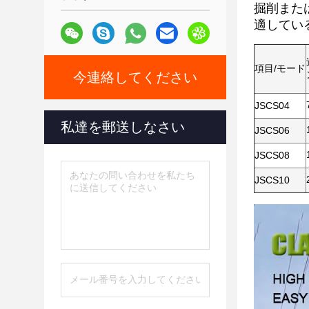
掘削また
適してい
項目/モード
今連絡してください
JSCS04
私達を郵送しなさい
JSCS06
JSCS08
JSCS10