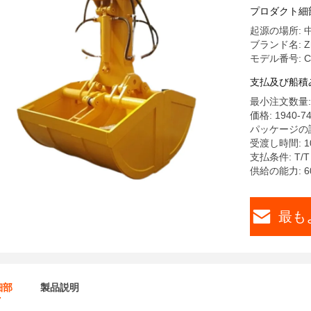
プロダクト細
起源の場所: 
ブランド名: Zh
モデル番号: C
支払及び船積
最小注文数量:
価格: 1940-7
パッケージの詳
受渡し時間: 10
支払条件: T/T
供給の能力: 60
最も
細部
製品説明