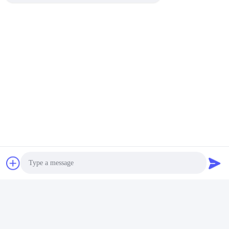
Photo
私達は耐航性のある場合かパレットによってプロダクトを詰め
1. 