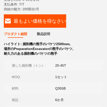
支払条件: T/T
供給の能力: 200部分/月
最もよい価格を得なさい
プロダクト細部
製品説明
ハイライト:
掘削機の熊手のバケツ2500mm
,
場所のPreparationExcavatorの熊手のバケツ
,
耐久力のある掘削機のバケツの熊手
適した掘削機（トン）:
20-45T
MOQ:
1セット
材料:
Q355B
保証:
6か月