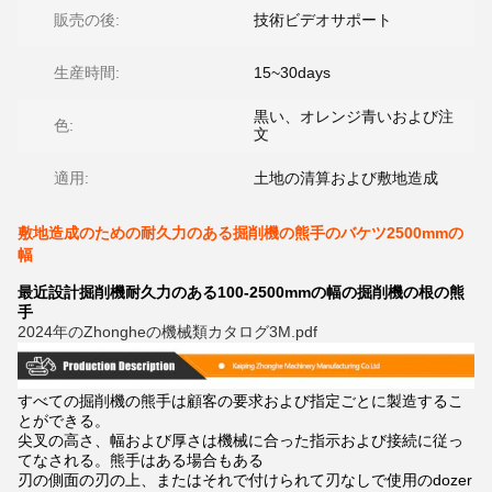
販売の後:
技術ビデオサポート
生産時間:
15~30days
黒い、オレンジ青いおよび注
色:
文
適用:
土地の清算および敷地造成
敷地造成のための耐久力のある掘削機の熊手のバケツ2500mmの
幅
最近設計掘削機耐久力のある100-2500mmの幅の掘削機の根の熊
手
2024年のZhongheの機械類カタログ3M.pdf
すべての掘削機の熊手は顧客の要求および指定ごとに製造するこ
とができる。
尖叉の高さ、幅および厚さは機械に合った指示および接続に従っ
てなされる。熊手はある場合もある
刃の側面の刃の上、またはそれで付けられて刃なしで使用のdozer