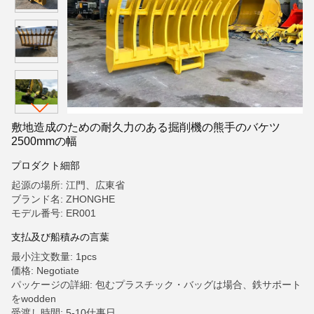
敷地造成のための耐久力のある掘削機の熊手のバケツ
2500mmの幅
プロダクト細部
起源の場所: 江門、広東省
ブランド名: ZHONGHE
モデル番号: ER001
支払及び船積みの言葉
最小注文数量: 1pcs
価格: Negotiate
パッケージの詳細: 包むプラスチック・バッグは場合、鉄サポート
をwodden
受渡し時間: 5-10仕事日