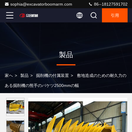
sophia@excavatorboomarm.com
86--18127591702
引用
製品
家へ
>
製品
>
掘削機の付属装置
>
敷地造成のための耐久力の
ある掘削機の熊手のバケツ2500mmの幅