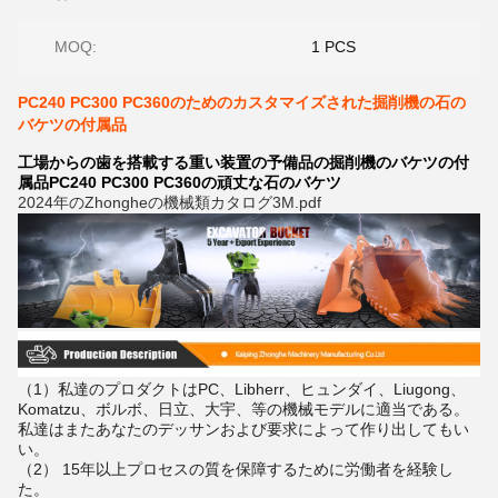
MOQ:
1 PCS
PC240 PC300 PC360のためのカスタマイズされた掘削機の石の
バケツの付属品
工場からの歯を搭載する重い装置の予備品の掘削機のバケツの付
属品PC240 PC300 PC360の頑丈な石のバケツ
2024年のZhongheの機械類カタログ3M.pdf
（1）私達のプロダクトはPC、Libherr、ヒュンダイ、Liugong、
Komatzu、ボルボ、日立、大宇、等の機械モデルに適当である。
私達はまたあなたのデッサンおよび要求によって作り出してもい
い。
（2） 15年以上プロセスの質を保障するために労働者を経験し
た。