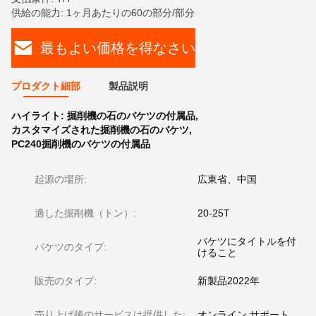
供給の能力: 1ヶ月あたりの60の部分/部分
最もよい価格を得なさい
プロダクト細部
製品説明
ハイライト:
掘削機の石のバケツの付属品
,
カスタマイズされた掘削機の石のバケツ
,
PC240掘削機のバケツの付属品
起源の場所:
広東省、中国
適した掘削機（トン）:
20-25T
バケツにタイトルを付
バケツのタイプ:
けること
販売のタイプ:
新製品2022年
売り上げ後のサービスは提供した:
オンライン サポート