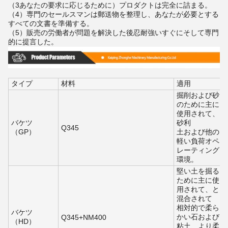
（3あなたの要求に応じるために）プロダクトは完全に詰まる。
（4）専門のセールスマンは郵送物を整理し、あなたが必要とする
すべての文書を準備する。
（5）販売の労働者が問題を解決した後忍耐強いすぐにそして専門
的に提言した。
タイプ
材料
適用
掘削および砂
のために主に
使用されて、
バケツ
砂利
Q345
（GP）
土および他の
軽い負荷オペ
レーティング
環境。
堅い土を掘る
ために主に使
用されて、と
混合されて
相対的で柔ら
バケツ
かい石および
Q345+NM400
（HD）
粘土、より柔