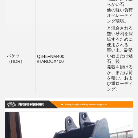
らかい石
他の軽い負荷
オペレーティ
ング環境。
と混合される
堅い砂利を採
鉱するために
使用される
堅い土、副堅
バケツ
い石または燧
Q345+NM400
（HDR）
/HARDOX400
石、後
発破を掛ける
か、または荷
を積む、およ
び重ローディ
ング。