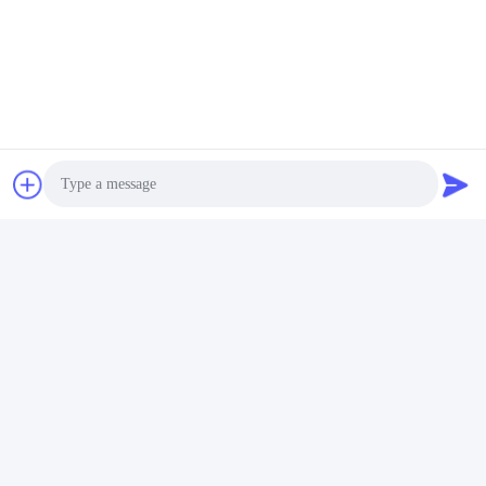
4. 100%の品質管理
5. 速く配達及び調達期間の保証で
6. 敏速な引用語句
私達に可能な技術的なR & Dおよび設計チームがある。技術的な労
働者全員はシステム訓練を渡し、優秀な溶接の技術がある。プロ
ダクトの溶接の部分はすべて便利および有効360度を回すことがで
きるポジシァヨナーによって完了する。会社はプロダクトが強
く、美しい内部および外側であることを保障する人員の溶接を絶
えずおよび表面のスプレーの粉砕の処置革新によって持続可能な
発展を常に運転したあることが。
Photo
Video Call
Audio Call