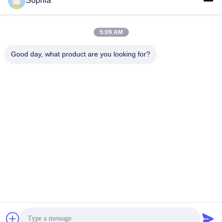
Sophia
5:09 AM
Good day, what product are you looking for?
よいサービス:
1. 24時間以内のオンライン サポート。
2。ビデオ テクニカル サポートのための任命をしな
さい。
（私達のエンジニアは10年間以上掘削機の腕そして
付属品に焦点を合わせる）
3。長い掘削機ブームは交通機関の費用を救うため
に容器に荷を積むことができるように2/3つのセク
ションべきである。