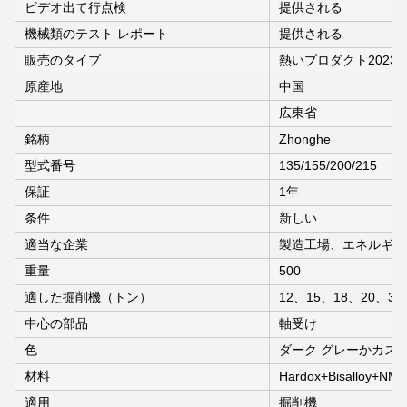
ビデオ出て行点検
提供される
機械類のテスト レポート
提供される
販売のタイプ
熱いプロダクト2023
原産地
中国
広東省
銘柄
Zhonghe
型式番号
135/155/200/215
保証
1年
条件
新しい
適当な企業
製造工場、エネルギー
重量
500
適した掘削機（トン）
12、15、18、20、30
中心の部品
軸受け
色
ダーク グレーかカス
材料
Hardox+Bisalloy+NM
適用
掘削機