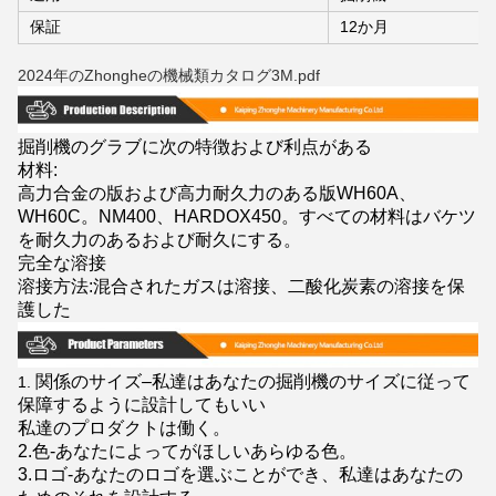
保証
12か月
2024年のZhongheの機械類カタログ3M.pdf
掘削機のグラブに次の特徴および利点がある
材料:
高力合金の版および高力耐久力のある版WH60A、
WH60C。NM400、HARDOX450。すべての材料はバケツ
を耐久力のあるおよび耐久にする。
完全な溶接
溶接方法:混合されたガスは溶接、二酸化炭素の溶接を保
護した
関係のサイズ–私達はあなたの掘削機のサイズに従って
1.
保障するように設計してもいい
私達のプロダクトは働く。
2.色-あなたによってがほしいあらゆる色。
3.ロゴ-あなたのロゴを選ぶことができ、私達はあなたの