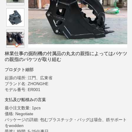
林業仕事の掘削機の付属品の丸太の親指によってはバケツ
の親指のバケツが取り組む
プロダクト細部
起源の場所: 江門、広東省
ブランド名: ZHONGHE
モデル番号: ER001
支払及び船積みの言葉
最小注文数量: 1pcs
価格: Negotiate
パッケージの詳細: 包むプラスチック・バッグは場合、鉄サポート
をwodden
受渡し時間: 5-25仕事日