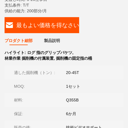
支払条件: T/T
供給の能力: 200部分/月
最もよい価格を得なさい
プロダクト細部
製品説明
ハイライト:
ログ 指のグリップバケツ
,
林業作業 掘削機の付属装置
,
掘削機の固定指の桶
適した掘削機（トン）:
20-45T
MOQ:
1セット
材料:
Q355B
保証:
6か月
販売の後:
技術ビデオサポート