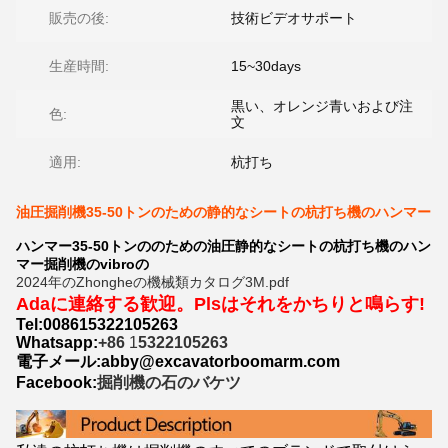
販売の後:
技術ビデオサポート
生産時間:
15~30days
黒い、オレンジ青いおよび注
色:
文
適用:
杭打ち
油圧掘削機35-50トンのための静的なシートの杭打ち機のハンマー
ハンマー35-50トンののための油圧静的なシートの杭打ち機のハン
マー掘削機のvibroの
2024年のZhongheの機械類カタログ3M.pdf
Adaに連絡する歓迎。Plsはそれをかちりと鳴らす!
Tel:008615322105263
Whatsapp:
+86
1
5322105263
電子メール:abby@excavatorboomarm.com
Facebook:
掘削機の石のバケツ