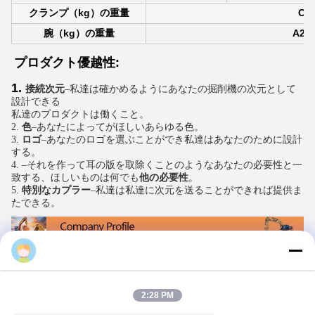
クランプ（kg）の重量
C15
腕（kg）の重量
A200
プロダクト優越性:
1.
接続次元
–私達は確かめるようにあなたの掘削機の次元として
設計できる
私達のプロダクトは働くこと。
2. 
色
–あなたによってがほしいあらゆる色。
3. 
ロゴ
–あなたのロゴを選ぶことができ私達はあなたのために設計
する。
4. –それを作って耳の版を取除くことのようなあなたの必要性と一
致する、ほしいものは何でも
他の必要性
。
5. 
特別なカプラー
–私達は私達に次元を送ることができれば提供ま
たできる。
Sophia
2:28 PM