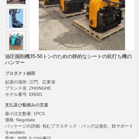
油圧掘削機35-50トンのための静的なシートの杭打ち機の
ハンマー
プロダクト細部
起源の場所: 江門、広東省
ブランド名: ZHONGHE
モデル番号: ER001
支払及び船積みの言葉
最小注文数量: 1PCS
価格: Negotiate
パッケージの詳細: 包むプラスチック・バッグは場合、鉄サポート
をwodden
受渡し時間: 5-10仕事日