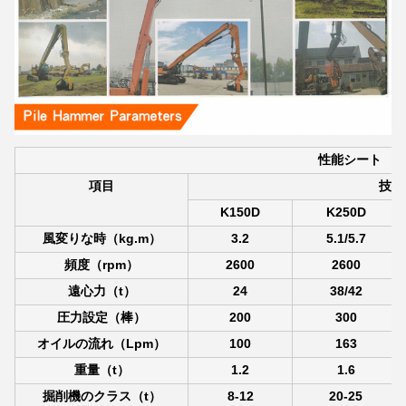
性能シート
項目
技術
K150D
K250D
風変りな時（kg.m）
3.2
5.1/5.7
頻度（rpm）
2600
2600
遠心力（t）
24
38/42
圧力設定（棒）
200
300
オイルの流れ（Lpm）
100
163
重量（t）
1.2
1.6
掘削機のクラス（t）
8-12
20-25