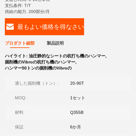
支払条件: T/T
供給の能力: 200部分/月
最もよい価格を得なさい
プロダクト細部
製品説明
ハイライト:
油圧静的なシートの杭打ち機のハンマー
,
掘削機のVibroの杭打ち機のハンマー
,
ハンマー50トンの掘削機のVibroの
適した掘削機（トン）:
20-90T
MOQ:
1セット
材料:
Q355B
保証:
6か月