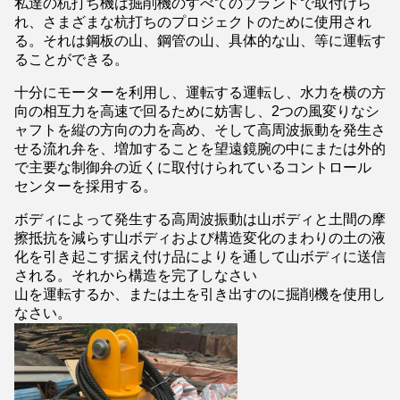
私達の杭打ち機は掘削機のすべてのブランドで取付けら
れ、さまざまな杭打ちのプロジェクトのために使用され
る。それは鋼板の山、鋼管の山、具体的な山、等に運転す
ることができる。
十分にモーターを利用し、運転する運転し、水力を横の方
向の相互力を高速で回るために妨害し、2つの風変りなシ
ャフトを縦の方向の力を高め、そして高周波振動を発生さ
せる流れ弁を、増加することを望遠鏡腕の中にまたは外的
で主要な制御弁の近くに取付けられているコントロール
センターを採用する。
ボディによって発生する高周波振動は山ボディと土間の摩
擦抵抗を減らす山ボディおよび構造変化のまわりの土の液
化を引き起こす据え付け品によりを通して山ボディに送信
される。それから構造を完了しなさい
山を運転するか、または土を引き出すのに掘削機を使用し
なさい。