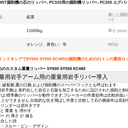
45T掘削機の石のリッパー
,
PC320用の掘削機リッパー
,
PC200 エグ
適した掘削
る:
鉱業
ン):
21000kg
厚さ (mm):
オレンジ、黄色い、等
MOQ:
インドネシアでSY500 SY550 EC480の掘削機のための21トンの
のカスタム重量リッパー SY500 SY550 EC480
重量用岩手アーム用の重量用岩手リパー導入
,破裂腕,鷹の口腕,および掘削機のスーパーフックとも呼ばれます.
用岩手腕は,老朽化した岩石と石版を加工するために設計された掘削と粉
では,標準腕のリッパーが動作できず,ブレーカーの作業効率は比較的低い
ことができません.伝統的な吹き飛ばし作業と比較して石の腕操作は高効率
シリンダーは逆向きです
 と 重量 を 増やす
ー の 厚さ が 減る
統合した頭
ー・スルー・ピン・デザイン