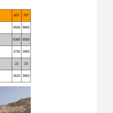
60T
70T
9500
9800
6300
6500
3750
3950
22
23
3620
3850