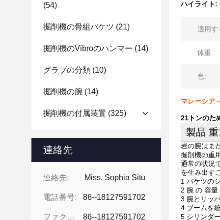
ハイライト:
(54)
掘削機の骨組バケツ
(21)
適用す
掘削機のvibroのハンマー
(14)
体重:
グラブの分類
(10)
色:
掘削機の腕
(14)
マレーシア 
掘削機の付属装置
(325)
21トンのため
製品 
岩の腕はまた
連絡先
掘削機の重
通常の状況
を生み出す
連絡先:
Miss. Sophia Situ
1 バケツの
2 腕 の 容量
電話番号:
86--18127591702
3 腕とリッパ
4 ブームを
ファクシミリ:
86--18127591702
5 シリンダ