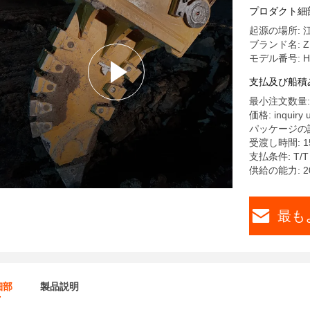
めのカス
プロダクト細
起源の場所: 
ブランド名: Z
モデル番号: H
支払及び船積
最小注文数量: 
価格: inquiry u
パッケージの詳
受渡し時間: 1
支払条件: T/T
供給の能力: 2
最も
細部
製品説明