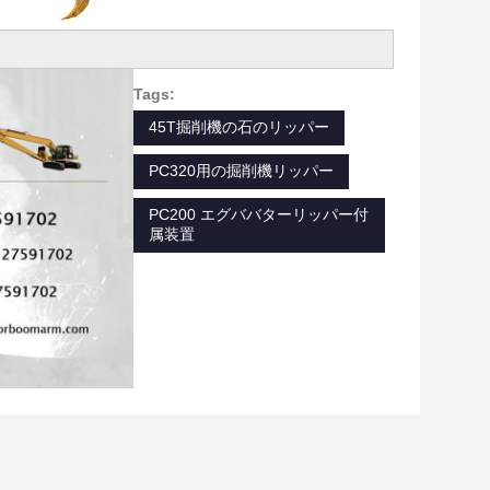
Tags:
45T掘削機の石のリッパー
PC320用の掘削機リッパー
PC200 エグババターリッパー付
属装置