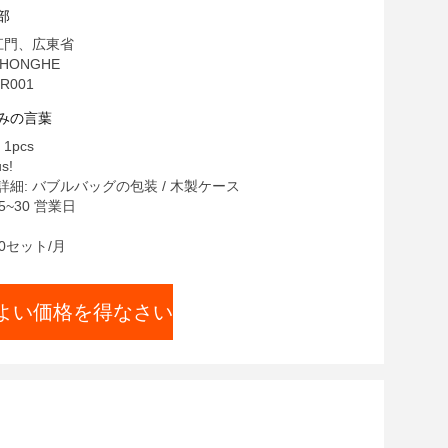
タム重荷リッパー
部
江門、広東省
HONGHE
R001
みの言葉
1pcs
s!
細: バブルバッグの包装 / 木製ケース
5~30 営業日
0セット/月
よい価格を得なさい