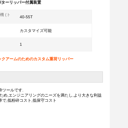
ババターリッパー付属装置
機 (ト
40-55T
カスタマイズ可能
1
重荷ロックアームのためのカスタム重荷リッパー
砕ツールです.
ため,エンジニアリングのニーズを満たし,より大きな利益
で,低粉砕コスト,低保守コスト