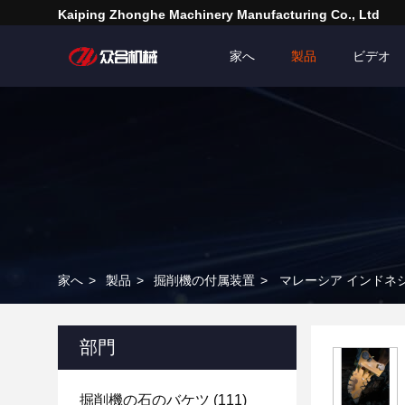
Kaiping Zhonghe Machinery Manufacturing Co., Ltd
家へ
製品
ビデオ
家へ
>
製品
>
掘削機の付属装置
>
マレーシア インドネシ
部門
掘削機の石のバケツ
(111)