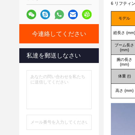
6 リフティ
モデル
今連絡してください
総長さ (mm
ブーム長さ
(mm)
私達を郵送しなさい
腕の長さ
(mm)
体重 (t)
高さ (mm)