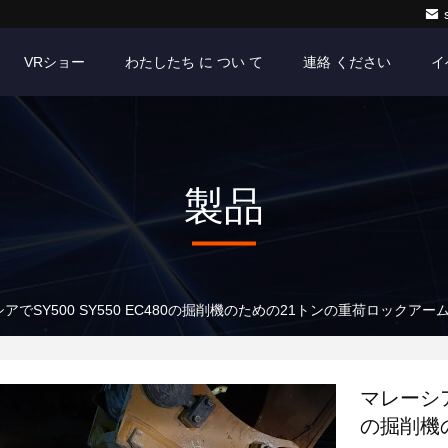
VRショー
わたしたち に つい て
連絡 ください
イ
製品
アでSY500 SY550 EC480の掘削機のための21トンの重荷ロック
マレーシア 
の掘削機