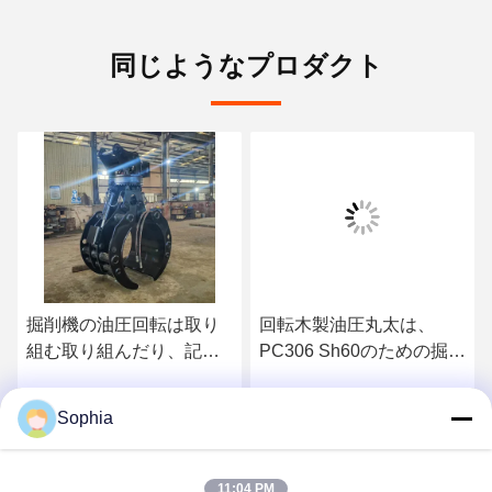
同じようなプロダクト
掘削機の油圧回転は取り
回転木製油圧丸太は、
組む取り組んだり、記録
PC306 Sh60のための掘削
し、油圧木製のグラブの
機の材木のグラブ取り組
掘削機が付いている回転
む
Sophia
さ
最もよい価格を得なさ
最もよい価格を得なさ
子を取り組みなさい
い
い
11:04 PM