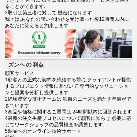
ることができます.
3取引は第三者に対して 機密になります
我々は,あなたの問い合わせを受け取った後12時間以内に
あなたに答えると約束します.
ズンヘ の 利点
顧客サービス
1顧客との正式な契約を締結する前に,クライアントが提供
するプロジェクト情報に基づいて,専門的なソリューショ
ンと提案を分析し提供します.
2経験豊富な技術チームは 独自のニーズを満たす準備がで
きています
3商品や価格に関するご質問は 24時間以内に回答されます
4最新の注文生産プロセスについて顧客に知らせ,必要に応
じてワークショップの品質検査を調整します.
5製品へのオンライン技術サポート