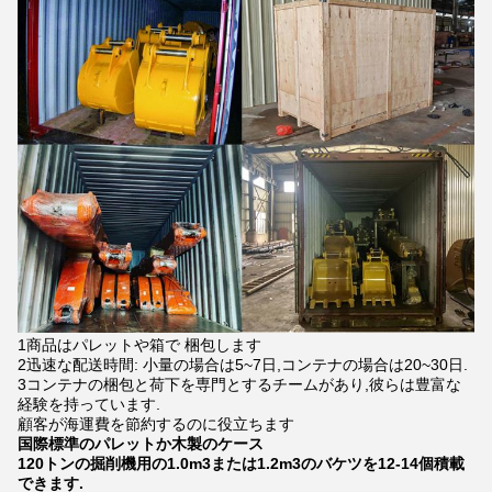
1商品はパレットや箱で 梱包します
2迅速な配送時間: 小量の場合は5~7日,コンテナの場合は20~30日.
3コンテナの梱包と荷下を専門とするチームがあり,彼らは豊富な
経験を持っています.
顧客が海運費を節約するのに役立ちます
国際標準のパレットか木製のケース
120トンの掘削機用の1.0m3または1.2m3のバケツを12-14個積載
できます.