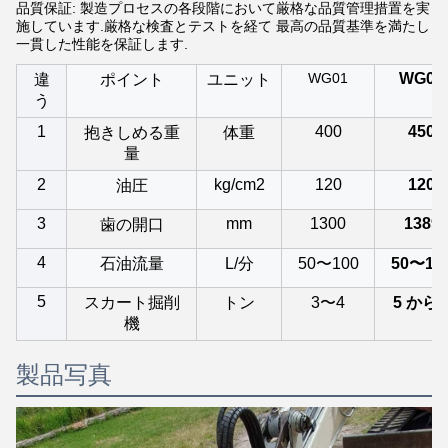
品質保証: 製造プロセスの各段階において厳格な品質管理措置を実
施しています.厳格な検査とテストを経て 最高の品質基準を満たし
一貫した性能を保証します.
WG01
WG02
違
ポイント
ユニット
う
1
400
450
抱きしめる重
体重
量
2
kg/cm2
120
120
油圧
3
mm
1300
1389
歯の開口
4
石油流量
L/分
50〜100
50〜10
5
スカート掘削
トン
3〜4
5 から 
機
製品写真