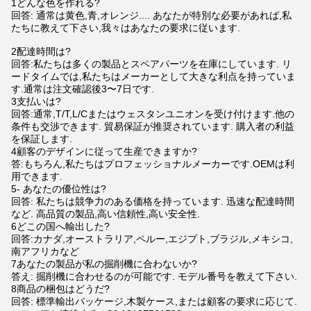
1どんな色を作れる?
回答: 通常は黄色,青,オレンジ.... あなたが特別な必要があれば,私
たちに教えて下さい,我々はあなたの要求に従います.
2配達時間は?
回答:私たちは多くの製品とスペアパーツを在庫にしています. リ
ードタイムでは,私たちはメーカーとして大きな利点を持っていま
す.通常は注文確認後3〜7日です.
3支払いは?
回答:通常,T/T,L/Cまたはウェスタンユニオンを受け付けます.他の
条件も交渉できます. 貿易保証が推奨されています. 購入者の利益
を保証します.
4顧客のデザインに従って生産できますか?
答:もちろん,私たちはプロフェッショナルメーカーです.OEMは利
用できます.
5- あなたの優位性は?
回答: 私たちは競争力のある価格を持っています. 迅速な配達時間
など. 高品質の製品,高い信頼性,高い安全性.
6どこの国へ輸出した?
回答:カナダ,オーストラリア,ペルー,エジプト,ブラジル,メキシコ,
南アフリカなど
7あなたの製品が私の掘削機に合わないか?
答え: 掘削機に合わせるのが可能です. モデル番号を教えて下さい.
8商品の梱包はどうだ?
回答: 標準輸出パッケージ,木製ケース,または顧客の要求に応じて.