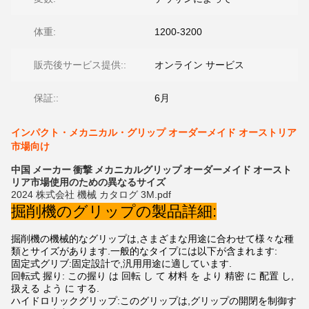
体重:
1200-3200
販売後サービス提供::
オンライン サービス
保証::
6月
インパクト・メカニカル・グリップ オーダーメイド オーストリア
市場向け
中国 メーカー 衝撃 メカニカルグリップ オーダーメイド オースト
リア市場使用のための異なるサイズ
2024 株式会社 機械 カタログ 3M.pdf
掘削機のグリップの製品詳細:
掘削機の機械的なグリップは,さまざまな用途に合わせて様々な種
類とサイズがあります.一般的なタイプには以下が含まれます:
固定式グリブ:固定設計で,汎用用途に適しています.
回転式 握り: この握り は 回転 し て 材料 を より 精密 に 配置 し,
扱える よう に する.
ハイドロリックグリップ:このグリップは,グリップの開閉を制御す