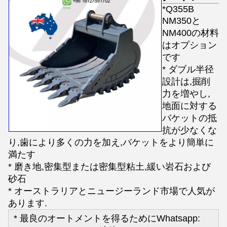
*Q355B
NM350と
NM400の材料
はオプション
です
* ダブル半径
設計は,掘削
力を増やし,
地面に対する
バケットの抵
抗が少なくな
り,歯により多くの力を加え,バケットをより簡単に
満たす
* 磨き地,密集型または密集型粘土,緩い岩石および
砂石
* オーストラリアとニュージーランド市場で人気が
あります.
* 最良のオートメントを得るためにWhatsapp: