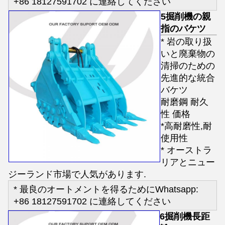
+86 18127591702 に連絡してください
5掘削機の親
指のバケツ
* 岩の取り扱
いと廃棄物の
清掃のための
先進的な統合
バケツ
耐磨鋼 耐久
性 価格
*高耐磨性,耐
使用性
* オーストラ
リアとニュー
ジーランド市場で人気があります.
* 最良のオートメントを得るためにWhatsapp:
+86 18127591702 に連絡してください
6掘削機長距