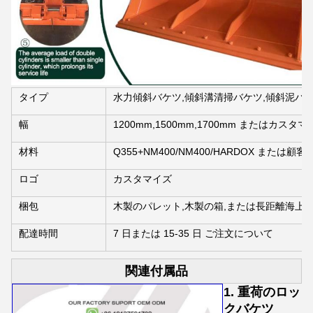
タイプ
水力傾斜バケツ,傾斜溝清掃バケツ,傾斜泥バ
幅
1200mm,1500mm,1700mm またはカスタ
材料
Q355+NM400/NM400/HARDOX または
ロゴ
カスタマイズ
梱包
木製のパレット,木製の箱,または長距離海上
配達時間
7 日または 15-35 日 ご注文について
関連付属品
1. 重荷のロッ
クバケツ