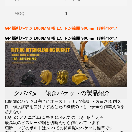
MOQ:
1
GP 掘削バケツ 1000MM 幅 1.5 トン範囲 900mm 傾斜バケツ
GP 掘削バケツ 1000MM 幅 1.5 トン範囲 900mm 傾斜バケツ
エグババター 傾きバケットの製品紹介
傾斜泥のバケツは完全にオーストラリアで設計・製造され 耐久
性・強度試験を受けますあなたの機械の正しい安全な作業負荷を
超えない.
傾き の メカニズムは,両側 に 45 度 の 傾き を 与える
最高級のビスレージ鋼と切断刃から作られています
切断エッジのボルトは,すべての傾斜泥のバケツに標準です