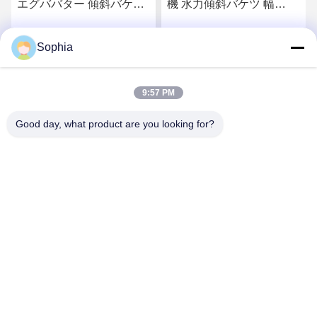
エグババター 傾斜バケツ
機 水力傾斜バケツ 幅
1 2 2.5 3.5 トン ミニ エグ
1200mm OEM,掘削機の傾
ババター
斜バケツ
Sophia
さ
最もよい価格を得なさ
最もよい価格を得なさ
い
い
9:57 PM
Good day, what product are you looking for?
Kaiping Zhonghe Machinery Manufacturing
Co., Ltd
sophia@excavatorboomarm.com
86--18127591702
Cuishanhuの新しい地区、開平市都市、江門都市、広東
省、中国