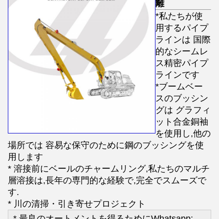
離
*私たちが使
用するパイプ
ラインは 国際
的なシームレ
ス精密パイプ
ラインです
*ブームベー
スのブッシン
グは グラフィ
ット合金銅袖
を使用し,他の
場所では 容易な保守のために鋼のブッシングを使
用します
* 溶接前にベールのチャームリング,私たちのマルチ
層溶接は,長年の専門的な経験で,完全でスムーズで
す.
* 川の清掃・引き寄せプロジェクト
* 最良のオートメントを得るためにWhatsapp: