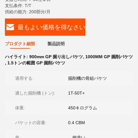
支払条件: T/T
供給の能力: 200部分/月
最もよい価格を得なさい
プロダクト細部
製品説明
ハイライト:
900mm GP 掘り出しバケツ
,
1000MM GP 掘削バケツ
,
1.5トンの範囲 GP 掘削バケツ
適用する:
掘削機の骨組バケツ
適した掘削機 (トン):
1T-50T+
体重:
450キログラム
バケットの容量:
0.4 CBM
色:
、他赤い