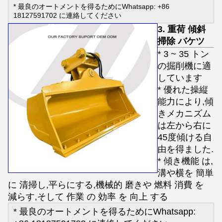
* 最良のオートメントを得るためにWhatsapp: +86
18127591702 に連絡してください
3. 重荷 傾斜
掃除 バケツ
* 3 ~ 35 トン
の掘削機に適
しています
* 優れた操縦
能力により,傾
きメカニズム
は左から右に
45度傾ける自
由を得ました.
* 傾き機能 は,
溝や横を 簡単
に 清掃し,平らにする,機械的 磨きや 燃料 消費 を
減らす,そして 作業 の 効率 を 向上 する
* 最良のオートメントを得るためにWhatsapp: