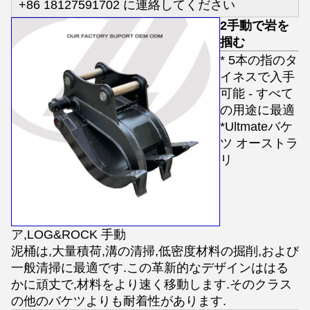
+86 18127591702 に連絡してください
2手動で岩を
掴む
* 5本の指のタ
イネスで入手
可能 - すべて
の用途に最適
*Ultmateバケ
ツ オーストラ
リ
ア,LOG&ROCK 手動
泥桶は,大量積荷,溝の清掃,低密度材料の掘削,および
一般清掃に最適です.この革新的なデザインははる
かに頑丈で,材料をより速く移動します.そのクラス
の他のバケツよりも耐着性があります.