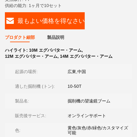
供給の能力: 1ヶ月で10セット
最もよい価格を得なさい
プロダクト細部
製品説明
ハイライト:
10M エグババター・アーム
,
12M エグババター・アーム
,
14M エグババター・アーム
起源の場所:
広東,中国
適した掘削機 (トン):
10-50T
製品名:
掘削機の望遠鏡ブーム
販売後サービス:
オンラインサポート
黄色/灰色/赤/緑色/カスタマイズ
色:
可能