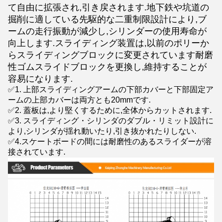
て自由に拡張され,引き戻されます.地下鉄や坑道の
掘削に適している先駆的な二重制限設計により,ブ
ームの走行振動が減少し,シリンダーの使用寿命が
向上します.スライディング装置は,以前のポリーか
らスライディングブロックに変更されています耐磨
性ゴムスライドブロックを更換し,維持することが
容易になります.
✅1. 上部スライディングアームの下部カバーと下部固定ア
ームの上部カバーは両方とも20mmです.
✅2. 蓋板は,より堅くするために,全体からカットされます.
✅3. スライディング・シリンダのダブル・リミット設計に
より,シリンダが揺れ動いたり,引き抜かれたりしない.
✅4.スケートボードの間には耐磨性のあるスライダーが溶
接されています.