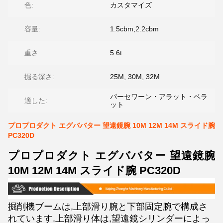
色:
カスタマイズ
容量:
1.5cbm,2.2cbm
重さ:
5.6t
掘る深さ:
25M, 30M, 32M
パーセワーン・アラット・ベラ
適した:
ット
プロプロダクト エグババター 望遠鏡腕 10M 12M 14M スライド腕
PC320D
プロプロダクト エグババター 望遠鏡腕
10M 12M 14M スライド腕 PC320D
掘削機ブームは,上部滑り腕と下部固定腕で構成さ
れています.上部滑り体は,望遠鏡シリンダーによっ