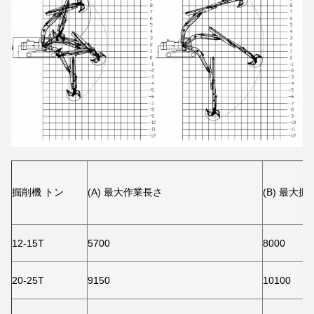
掘削機 トン
(A) 最大作業長さ
(B) 最大
12-15T
5700
8000
20-25T
9150
10100