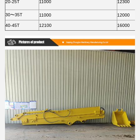
20-25T
11000
12300
30〜35T
11000
12000
40-45T
12100
16000